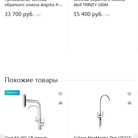
обратного осмоса Angstra R-
Atoll TRINITY 100M
600m
33 700 руб.
15 400 руб.
/ шт
/ шт
Похожие товары
НОВИНКА
Zorg SH 091 CR (хром)
Гейзер FlowMaster Duo (25747)