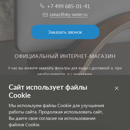
+7 499 685-01-41
zakaz@sky-water.ru
Заказать звонок
ОФИЦИАЛЬНЫЙ ИНТЕРНЕТ-МАГАЗИН
У нас вы можете заказать фильтры для воды с доставкой а, при
необходимости, и с монтажем.
Сайт использует файлы
Обработка персональных данных
Cookie
Внимание! Цены, указанные на сайте, не являются публичной
Мы используем файлы Cookie для улучшения
офертой!
работы сайта. Продолжая использовать сайт,
Согласие на получение информационных рассылок
Вы даете свое согласие на использование
файлов Cookie.