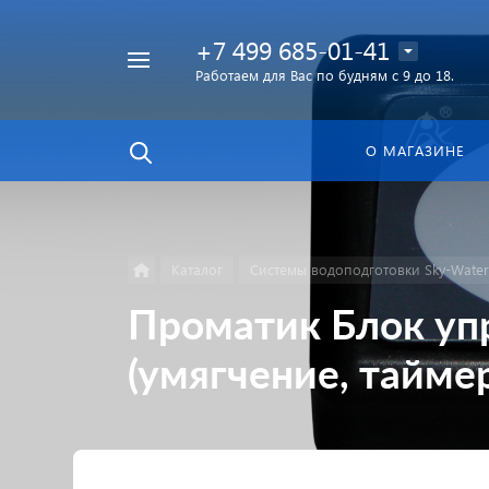
+7 499 685-01-41
Работаем для Вас по будням с 9 до 18.
Найти
в каталоге
О МАГАЗИНЕ
Каталог
Системы водоподготовки Sky-Water
Проматик Блок уп
(умягчение, таймер