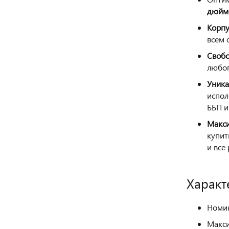
дюйм
Корпу
всем 
Свобо
любог
Уника
испол
ББП 
Макси
купит
и все
Характ
Номин
Макси