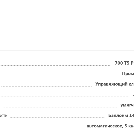
700 Т5 
Пром
Управляющий кл
е
умягч
ость
Баллоны 14
е
автоматическое, 5 к