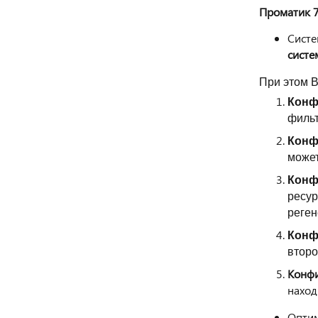
Проматик 7
Систе
систе
При этом 
Конф
фильт
Конф
может
Конф
ресур
реген
Конф
второ
Конфи
наход
Оптим