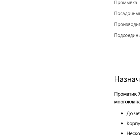
Промывка
Посадочны
Производит
Подсоедин
Назнач
Проматик 7
многоклапа
До че
Корпу
Неско