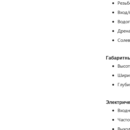
Резьб
Вход/
Водоп
Дрена
Солев
Габаритн
Высот
Шири
Глуби
Электриче
Входн
Часто
Выход