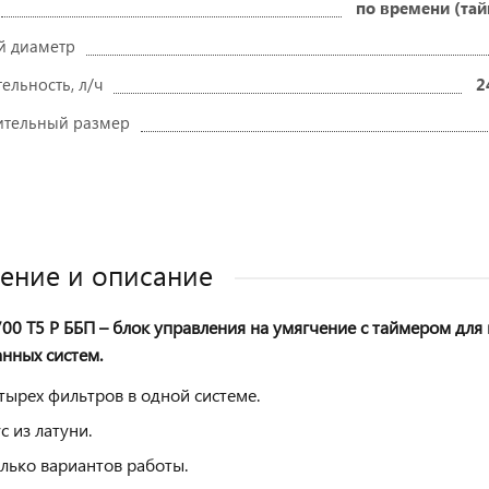
по времени (та
й диаметр
ельность, л/ч
2
ительный размер
ение и описание
00 Т5 Р ББП – блок управления на умягчение с таймером дл
нных систем.
тырех фильтров в одной системе.
с из латуни.
лько вариантов работы.