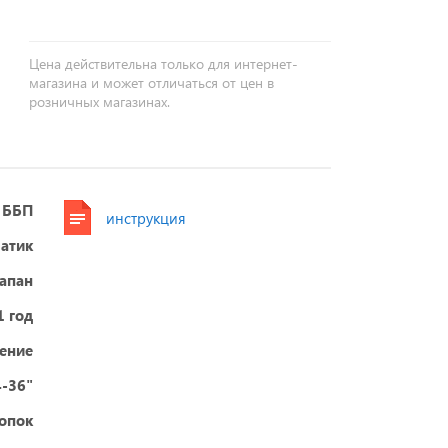
Цена действительна только для интернет-
магазина и может отличаться от цен в
розничных магазинах.
Р ББП
инструкция
атик
апан
1 год
ение
-36"
нопок