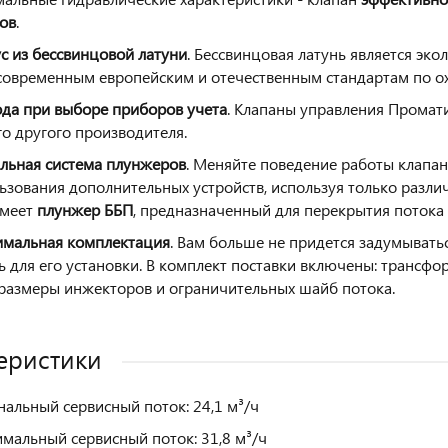
ов
.
с из бессвинцовой латуни
. Бессвинцовая латунь является эк
современным европейским и отечественным стандартам по 
да при выборе приборов учета
. Клапаны управления Промати
о другого производителя.
льная система плунжеров
. Меняйте поведение работы клапан
ьзования дополнительных устройств, используя только разли
имеет
плунжер ББП
, предназначенный для перекрытия потока 
мальная комплектация
. Вам больше не придется задумывать
ь для его установки. В комплект поставки включены: трансфо
 размеры инжекторов и ограничительных шайб потока.
еристики
альный сервисный поток: 24,1 м³/ч
мальный сервисный поток: 31,8 м³/ч