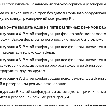
00 с технологией независимых потоков сервиса и регенераци
ма из нескольких фильтров без дополнительного оборудован
му
, используя расширенный
контроллер РТ
.
Вы можете выбрать
один из пяти различных режимов ра
игурация 4
. В этой конфигурации фильтр работает самосто
рами. Выход фильтра на регенерацию может быть отложе
игурация 5
. В этой конфигурации все фильтры находятся 
 находиться только один фльтр.
игурация 6
. В этой конфигурации все фильтры находятся в
с, который складывается из ресурса каждого из фильтров.
ерируются друг за другом.
игурация 7
. В этой конфигурации используются два фильтр
й в резерве или режиме регенерации.
гурация 9
. В этой конфигурации используются три или четыр
ится в резерве или режиме регенерации.
альные гидравлические характеристики - клапан
эффективно