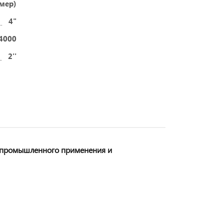
ймер)
4"
4000
2''
я промышленного применения и