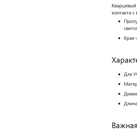
Кварцевый 
контакта с
Пропу
свето
Края 
Характ
Для У
Матер
Диаме
Длина
Важна