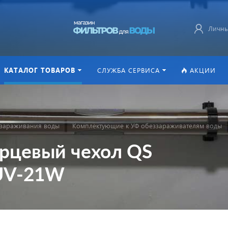
Личны
КАТАЛОГ ТОВАРОВ
СЛУЖБА СЕРВИСА
АКЦИИ
ззараживания воды
Комплектующие к УФ обеззараживателям воды
варцевый чехол QS
CUV-21W