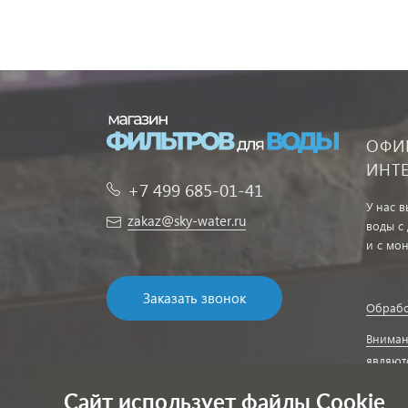
ОФИ
ИНТ
+7 499 685-01-41
У нас 
zakaz@sky-water.ru
воды с
и с мо
Заказать звонок
Обрабо
Вниман
являют
Соглас
Сайт использует файлы Cookie