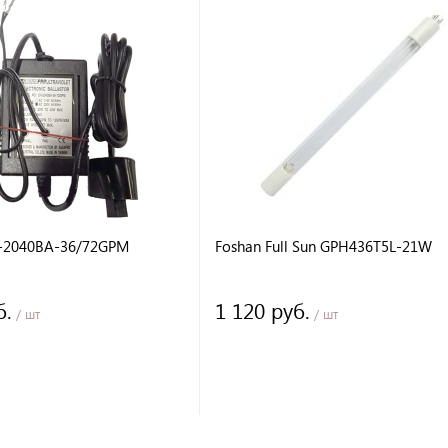
-2040BA-36/72GPM
Foshan Full Sun GPH436T5L-21W
б.
1 120 руб.
/ шт
/ шт