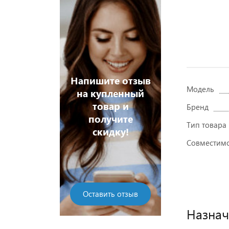
Напишите отзыв
Модель
на купленный
товар и
Бренд
получите
Тип товара
скидку!
Совместим
Оставить отзыв
Назнач